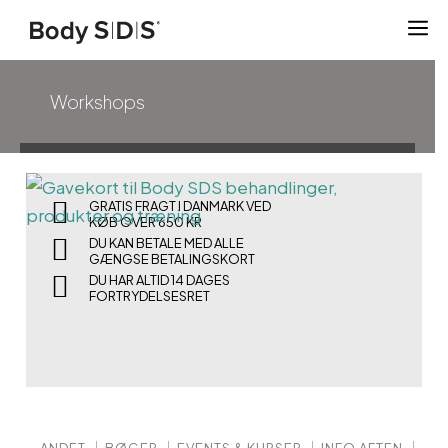
Hop
til
indhold
Workshops
GRATIS FRAGT I DANMARK VED
KØB OVER 650 KR
DU KAN BETALE MED ALLE
GÆNGSE BETALINGSKORT
DU HAR ALTID 14 DAGES
FORTRYDELSESRET