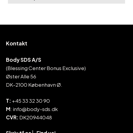
Kontakt
Body SDS A/S
(Blessing Center Bonus Exclusive)
Øster Alle 56
DK-2100 København Ø.
T:
+45 33 32 30 90
M
: info@body-sds.dk
CVR:
DK20944048