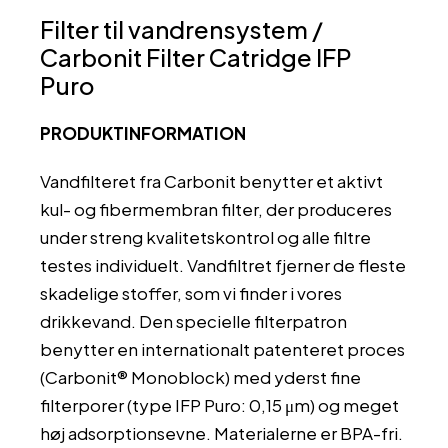
antal
Filter til vandrensystem /
Carbonit Filter Catridge IFP
Puro
PRODUKTINFORMATION
Vandfilteret fra Carbonit benytter et aktivt
kul- og fibermembran filter, der produceres
under streng kvalitetskontrol og alle filtre
testes individuelt. Vandfiltret fjerner de fleste
skadelige stoffer, som vi finder i vores
drikkevand. Den specielle filterpatron
benytter en internationalt patenteret proces
(Carbonit® Monoblock) med yderst fine
filterporer (type IFP Puro: 0,15 μm) og meget
høj adsorptionsevne. Materialerne er BPA-fri.