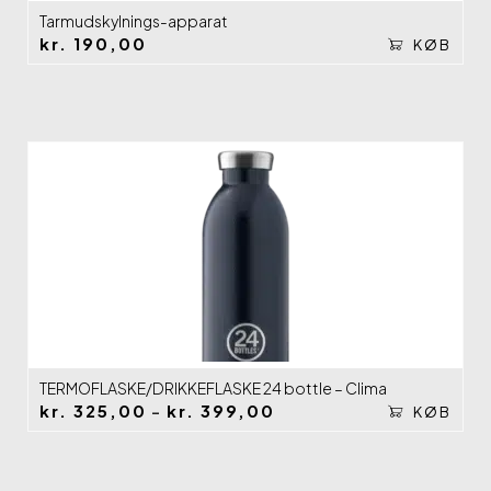
Tarmudskylnings-apparat
kr.
190,00
KØB
TERMOFLASKE/DRIKKEFLASKE 24 bottle – Clima
kr.
325,00
kr.
399,00
Prisinterval:
–
KØB
kr.325,00
til
kr.399,00