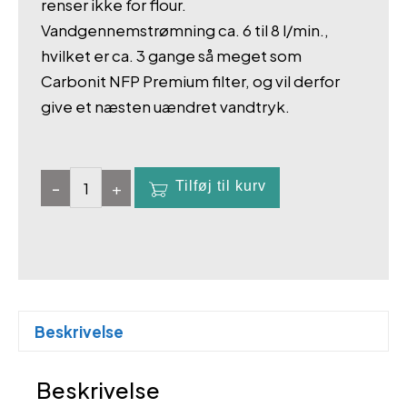
renser ikke for flour.
Vandgennemstrømning ca. 6 til 8 l/min.,
hvilket er ca. 3 gange så meget som
Carbonit NFP Premium filter, og vil derfor
give et næsten uændret vandtryk.
-
+
Tilføj til kurv
Filter
til
vandrensystem
/
Carbonit
Filter
Beskrivelse
Catridge
IFP
Beskrivelse
Puro