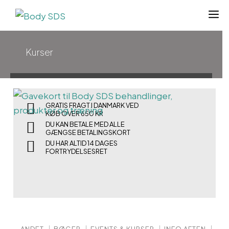
Hop
til
indhold
Kurser
GRATIS FRAGT I DANMARK VED
KØB OVER 650 KR
DU KAN BETALE MED ALLE
GÆNGSE BETALINGSKORT
DU HAR ALTID 14 DAGES
FORTRYDELSESRET