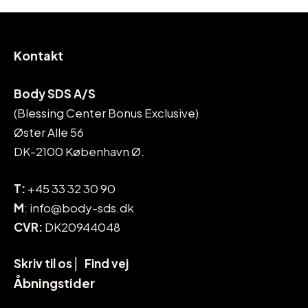
Kontakt
Body SDS A/S
(Blessing Center Bonus Exclusive)
Øster Alle 56
DK-2100 København Ø.
T:
+45 33 32 30 90
M
: info@body-sds.dk
CVR:
DK20944048
Skriv til os
⎜
Find vej
Åbningstider