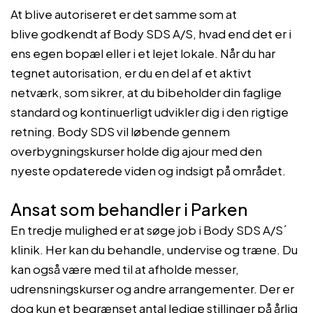
At blive autoriseret er det samme som at
blive godkendt af Body SDS A/S, hvad end det er i
ens egen bopæl eller i et lejet lokale. Når du har
tegnet autorisation, er du en del af et aktivt
netværk, som sikrer, at du bibeholder din faglige
standard og kontinuerligt udvikler dig i den rigtige
retning. Body SDS vil løbende gennem
overbygningskurser holde dig ajour med den
nyeste opdaterede viden og indsigt på området.
Ansat som behandler i Parken
En tredje mulighed er at søge job i Body SDS A/S´
klinik. Her kan du behandle, undervise og træne. Du
kan også være med til at afholde messer,
udrensningskurser og andre arrangementer. Der er
dog kun et begrænset antal ledige stillinger på årlig