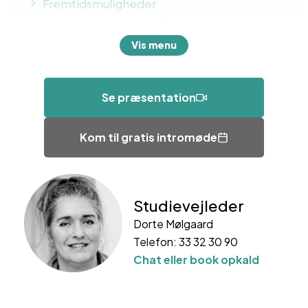
Fremtidsmuligheder
Hvorfor vælge Body SDS
Vis menu
Pris og betaling
Elevhistorier
Brochure og videopræsentation
Se præsentation
Holdstart og tilmelding
Hyppige spørgsmål
Kom til gratis intromøde
Studievejleder
Dorte Mølgaard
Telefon: 33 32 30 90
Chat eller book opkald