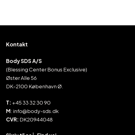
Kontakt
Body SDS A/S
(Blessing Center Bonus Exclusive)
Øster Alle 56
DK-2100 København Ø.
T:
+45 33 32 30 90
M
: info@body-sds.dk
CVR:
DK20944048