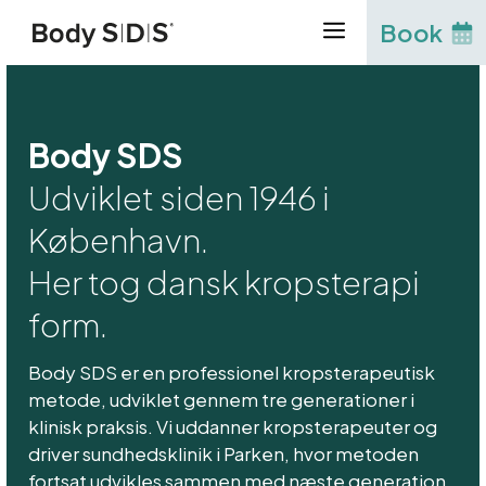
Hop
Book
til
indhold
Body SDS
Udviklet siden 1946 i
København.
Her tog dansk kropsterapi
form.
Body SDS er en professionel kropsterapeutisk
metode, udviklet gennem tre generationer i
klinisk praksis. Vi uddanner kropsterapeuter og
driver sundhedsklinik i Parken, hvor metoden
fortsat udvikles sammen med næste generation.