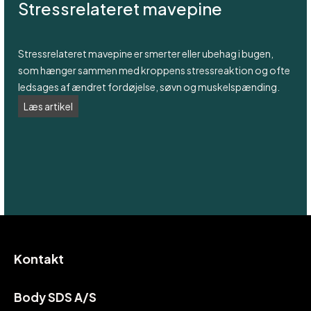
Stressrelateret mavepine
Stressrelateret mavepine er smerter eller ubehag i bugen,
som hænger sammen med kroppens stressreaktion og ofte
ledsages af ændret fordøjelse, søvn og muskelspænding.
Stressrelateret
Læs artikel
mavepine
Kontakt
Body SDS A/S