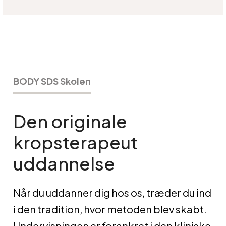
BODY SDS Skolen
Den originale
kropsterapeut
uddannelse
Når du uddanner dig hos os, træder du ind
i den tradition, hvor metoden blev skabt.
Undervisningen er forankret i den kliniske