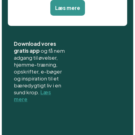
Læs mere
Download vores
gratis app
og få nem
adgang til øvelser,
hjemme-træning,
opskrifter, e-bøger
og inspiration til et
bæredygtigt liv i en
sund krop.
Læs
mere