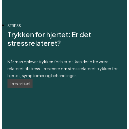
STRESS
Trykken for hjertet: Er det
stressrelateret?
Når man oplever trykken for hjertet, kan det ofte være
relateret til stress. Læs mere om stressrelateret trykken for
hjertet, symptomer og behandlinger.
Trykken
Læs artikel
for
hjertet:
Er
det
stressrelateret?