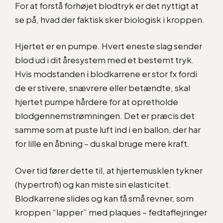
For at forstå forhøjet blodtryk er det nyttigt at
se på, hvad der faktisk sker biologisk i kroppen.
Hjertet er en pumpe. Hvert eneste slag sender
blod ud i dit åresystem med et bestemt tryk.
Hvis modstanden i blodkarrene er stor fx fordi
de er stivere, snævrere eller betændte, skal
hjertet pumpe hårdere for at opretholde
blodgennemstrømningen. Det er præcis det
samme som at puste luft ind i en ballon, der har
for lille en åbning – du skal bruge mere kraft.
Over tid fører dette til, at hjertemusklen tykner
(hypertrofi) og kan miste sin elasticitet.
Blodkarrene slides og kan få små revner, som
kroppen “lapper” med plaques – fedtaflejringer