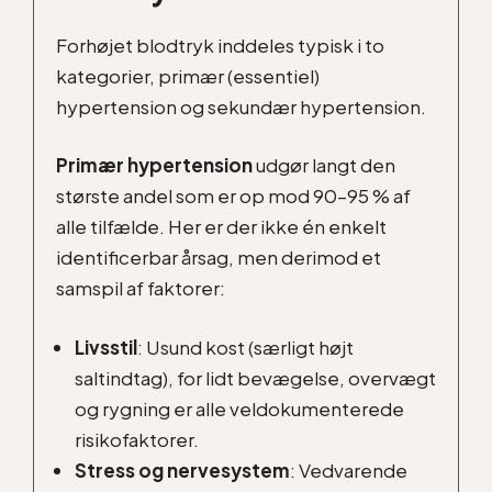
Forhøjet blodtryk inddeles typisk i to
kategorier, primær (essentiel)
hypertension og sekundær hypertension.
Primær hypertension
udgør langt den
største andel som er op mod 90–95 % af
alle tilfælde. Her er der ikke én enkelt
identificerbar årsag, men derimod et
samspil af faktorer:
Livsstil
: Usund kost (særligt højt
saltindtag), for lidt bevægelse, overvægt
og rygning er alle veldokumenterede
risikofaktorer.
Stress og nervesystem
: Vedvarende