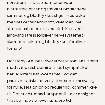
noradrenalin. Disse hormoner øger
hjertefrekvensen og trækker blodkarrene
sammen og blodtrykket stiger. Hos raske
mennesker falder blodtrykket igen, når
stresssituationen er overstået. Men ved
langvarig stress forbliver nervesystemet i
alarmberedskab og blodtrykket forbliver
forhøjet.
Hos Body SDS beskriver vi dette som en tilstand
med sympatisk dominans, det sympatiske
nervesystem har “overtaget”, og det
parasympatiske nervesystem som er ansvarligt
for hvile, restitution og regulering, kommer ikke
til. Det er en tilstand, kroppen ikke er designet
til at befinde sig i over længere tid.