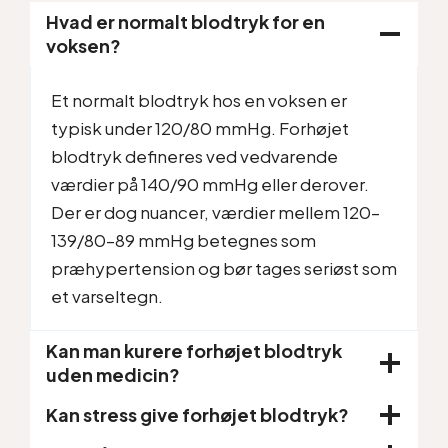
Hvad er normalt blodtryk for en
voksen?
Et normalt blodtryk hos en voksen er
typisk under 120/80 mmHg. Forhøjet
blodtryk defineres ved vedvarende
værdier på 140/90 mmHg eller derover.
Der er dog nuancer, værdier mellem 120–
139/80–89 mmHg betegnes som
præhypertension og bør tages seriøst som
et varseltegn.
Kan man kurere forhøjet blodtryk
uden medicin?
Kan stress give forhøjet blodtryk?