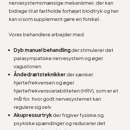
nervesystemsmæssige mekanismer, der kan
bidrage til at fastholde forhøjet blodtryk og her
kan vi som supplement gøre en forskel.
Vores behandlere arbejder med:
Dyb manuel behandling
der stimulerer det
parasympatiske nervesystem og øger
vagustonen
Åndedrætsteknikker
der sænker
hjertefrekvensen og øger
hjertefrekvensvariabiliteten (HRV), som er et
mål for, hvor godt nervesystemet kan
regulere sig selv
Akupressurtryk
der frigiver fysiske og
psykiske spændinger og reducerer det