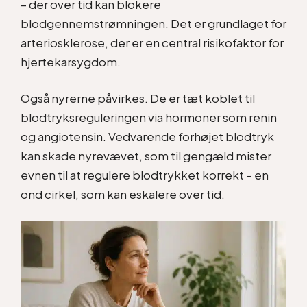
– der over tid kan blokere
blodgennemstrømningen. Det er grundlaget for
arteriosklerose, der er en central risikofaktor for
hjertekarsygdom.
Også nyrerne påvirkes. De er tæt koblet til
blodtryksreguleringen via hormoner som renin
og angiotensin. Vedvarende forhøjet blodtryk
kan skade nyrevævet, som til gengæld mister
evnen til at regulere blodtrykket korrekt – en
ond cirkel, som kan eskalere over tid.