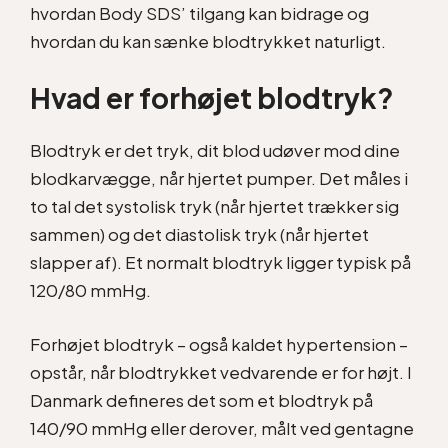
hvordan Body SDS’ tilgang kan bidrage og
hvordan du kan sænke blodtrykket naturligt.
Hvad er forhøjet blodtryk?
Blodtryk er det tryk, dit blod udøver mod dine
blodkarvægge, når hjertet pumper. Det måles i
to tal det systolisk tryk (når hjertet trækker sig
sammen) og det diastolisk tryk (når hjertet
slapper af). Et normalt blodtryk ligger typisk på
120/80 mmHg.
Forhøjet blodtryk – også kaldet hypertension –
opstår, når blodtrykket vedvarende er for højt. I
Danmark defineres det som et blodtryk på
140/90 mmHg eller derover, målt ved gentagne