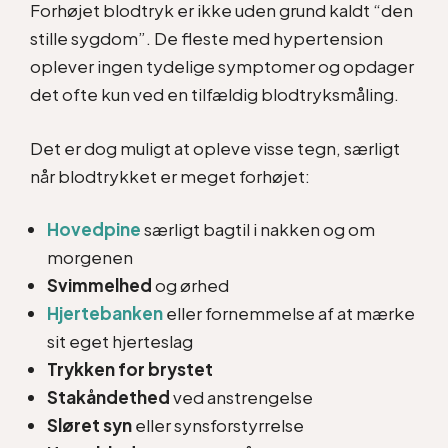
Forhøjet blodtryk er ikke uden grund kaldt “den
stille sygdom”. De fleste med hypertension
oplever ingen tydelige symptomer og opdager
det ofte kun ved en tilfældig blodtryksmåling.
Det er dog muligt at opleve visse tegn, særligt
når blodtrykket er meget forhøjet:
Hovedpine
særligt bagtil i nakken og om
morgenen
Svimmelhed
og ørhed
Hjertebanken
eller fornemmelse af at mærke
sit eget hjerteslag
Trykken for brystet
Stakåndethed
ved anstrengelse
Sløret syn
eller synsforstyrrelse