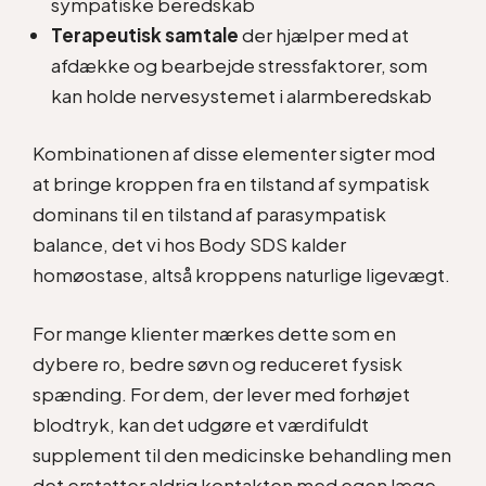
sympatiske beredskab
Terapeutisk samtale
der hjælper med at
afdække og bearbejde stressfaktorer, som
kan holde nervesystemet i alarmberedskab
Kombinationen af disse elementer sigter mod
at bringe kroppen fra en tilstand af sympatisk
dominans til en tilstand af parasympatisk
balance, det vi hos Body SDS kalder
homøostase, altså kroppens naturlige ligevægt.
For mange klienter mærkes dette som en
dybere ro, bedre søvn og reduceret fysisk
spænding. For dem, der lever med forhøjet
blodtryk, kan det udgøre et værdifuldt
supplement til den medicinske behandling men
det erstatter aldrig kontakten med egen læge.