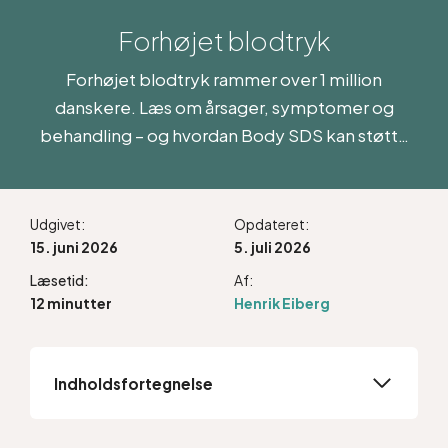
Forhøjet blodtryk
Forhøjet blodtryk rammer over 1 million
danskere. Læs om årsager, symptomer og
behandling – og hvordan Body SDS kan støtte
krop og nervesystem som supplement til din
læge.
Udgivet:
Opdateret:
15. juni 2026
5. juli 2026
Læsetid:
Af:
12 minutter
Henrik Eiberg
Indholdsfortegnelse