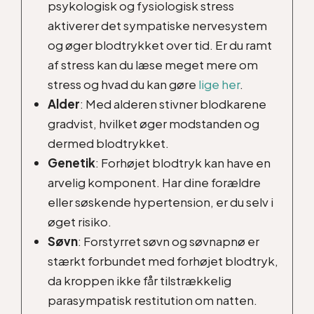
psykologisk og fysiologisk stress
aktiverer det sympatiske nervesystem
og øger blodtrykket over tid. Er du ramt
af stress kan du læse meget mere om
stress og hvad du kan gøre
lige her
.
Alder
: Med alderen stivner blodkarene
gradvist, hvilket øger modstanden og
dermed blodtrykket.
Genetik
: Forhøjet blodtryk kan have en
arvelig komponent. Har dine forældre
eller søskende hypertension, er du selv i
øget risiko.
Søvn
: Forstyrret søvn og søvnapnø er
stærkt forbundet med forhøjet blodtryk,
da kroppen ikke får tilstrækkelig
parasympatisk restitution om natten.