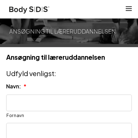
Hop
til
indhold
ANSØGNING TIL LÆRERUDDANNELSEN
Ansøgning til læreruddannelsen
Udfyld venligst:
Navn:
*
Fornavn