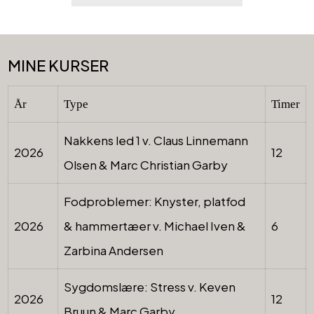
MINE KURSER
År
Type
Timer
Nakkens led 1 v. Claus Linnemann
2026
12
Olsen & Marc Christian Garby
Fodproblemer: Knyster, platfod
2026
& hammertæer v. Michael Iven &
6
Zarbina Andersen
Sygdomslære: Stress v. Keven
2026
12
Bruun & Marc Garby