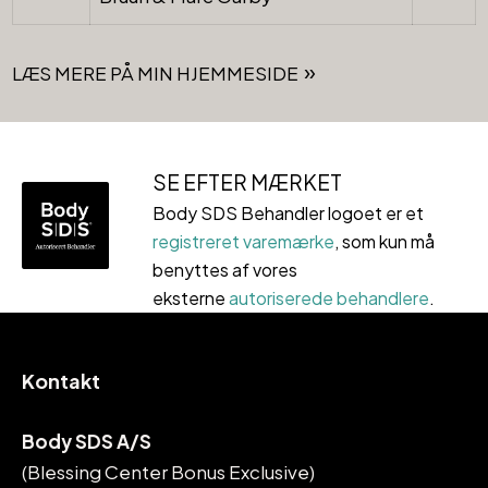
LÆS MERE PÅ MIN HJEMMESIDE
SE EFTER MÆRKET
Body SDS Behandler logoet er et
registreret varemærke
, som kun må
benyttes af vores
eksterne
autoriserede behandlere
.
Kontakt
Body SDS A/S
(Blessing Center Bonus Exclusive)