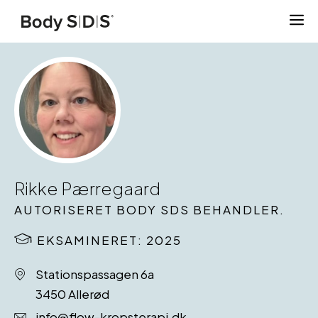
Hop
til
indhold
Rikke Pærregaard
AUTORISERET BODY SDS BEHANDLER.
EKSAMINERET: 2025
Stationspassagen 6a
3450 Allerød
info@flow-kropsterapi.dk