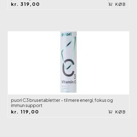
kr.
319,00
KØB
puori C3 brusetabletter – til mere energi, fokus og
immun support
kr.
119,00
KØB