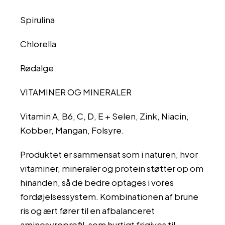
Spirulina
Chlorella
Rødalge
VITAMINER OG MINERALER
Vitamin A, B6, C, D, E + Selen, Zink, Niacin,
Kobber, Mangan, Folsyre.
Produktet er sammensat som i naturen, hvor
vitaminer, mineraler og protein støtter op om
hinanden, så de bedre optages i vores
fordøjelsessystem. Kombinationen af brune
ris og ært fører til en afbalanceret
aminosyreprofil, som hurtigt frigives til