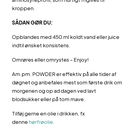
kroppen.
SÅDAN GØR DU:
Opblandes med 450 ml koldt vand eller juice
indtil ønsket konsistens.
Omrøres eller omrystes – Enjoy!
Am.pm. POWDER er effektiv på alle tider af
døgnet og anbefales mest som første drik om
morgenen og op ad dagen ved lavt
blodsukker eller på tom mave.
Tilføj gerne en olie i drikken, fx
denne
hørfrøolie
.