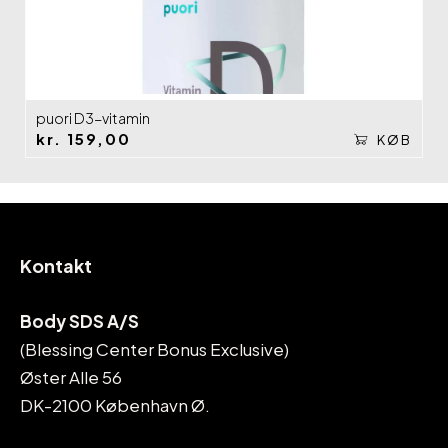
puori D3-vitamin
kr.
159,00
KØB
Kontakt
Body SDS A/S
(Blessing Center Bonus Exclusive)
Øster Alle 56
DK-2100 København Ø.