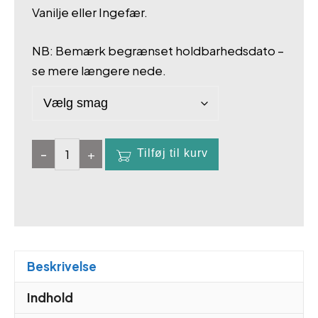
Vanilje eller Ingefær.
NB: Bemærk begrænset holdbarhedsdato –
se mere længere nede.
-
+
Tilføj til kurv
am.pm.
POWDER
Daily
antal
Beskrivelse
Indhold