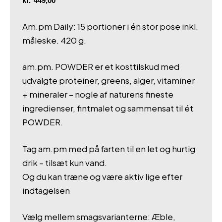
kr.
449,00
Am.pm Daily: 15 portioner i én stor pose inkl.
måleske. 420 g.
am.pm. POWDER er et kosttilskud med
udvalgte proteiner, greens, alger, vitaminer
+ mineraler – nogle af naturens fineste
ingredienser, fintmalet og sammensat til ét
POWDER.
Tag am.pm med på farten til en let og hurtig
drik – tilsæt kun vand.
Og du kan træne og være aktiv lige efter
indtagelsen
Vælg mellem smagsvarianterne: Æble,