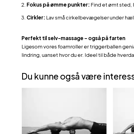
Fokus på ømme punkter:
Find et ømt sted, 
Cirkler:
Lav små cirkelbevægelser under hæle
Perfekt til selv-massage – også på farten
Ligesom vores foamroller er triggerballen geni
lindring, uanset hvor du er. Ideel til både hver
Du kunne også være interess