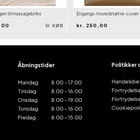
en til massagebriks
Engangs-hovedstøtte-cover
,00
kr.
250,00
KØB
Åbningstider
Politikker
Handelsbet
Mandag
8.00 – 17.00
Fortrydels
Tirsdag
8.00 – 16.00
Fortrydels
Onsdag
8.00 – 19.00
Cookiepoli
Torsdag
8.00 – 16.00
Fredag
8.00 – 15.00