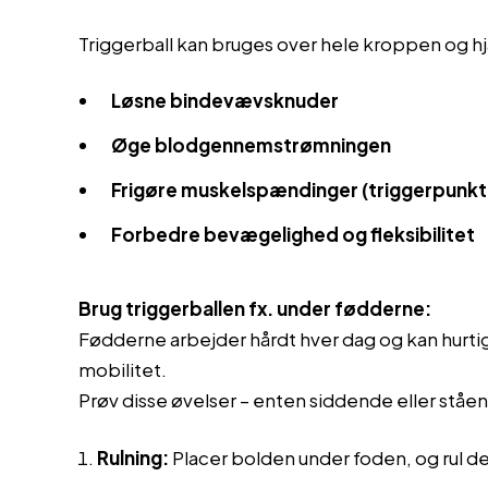
Triggerball kan bruges over hele kroppen og h
Løsne bindevævsknuder
Øge blodgennemstrømningen
Frigøre muskelspændinger (triggerpunkt
Forbedre bevægelighed og fleksibilitet
Brug triggerballen fx. under fødderne:
Fødderne arbejder hårdt hver dag og kan hurti
mobilitet.
Prøv disse øvelser – enten siddende eller ståe
Rulning:
Placer bolden under foden, og rul de