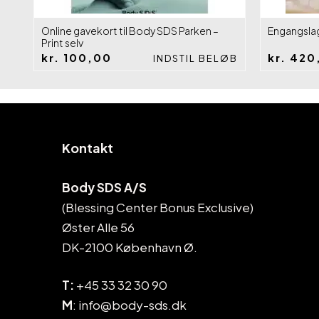
Online gavekort til Body SDS Parken –
Engangslag
Print selv
kr.
100,00
kr.
420
INDSTIL BELØB
Kontakt
Body SDS A/S
(Blessing Center Bonus Exclusive)
Øster Alle 56
DK-2100 København Ø.
T:
+45 33 32 30 90
M
: info@body-sds.dk