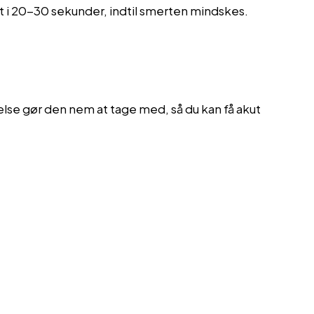
et i 20-30 sekunder, indtil smerten mindskes.
lse gør den nem at tage med, så du kan få akut