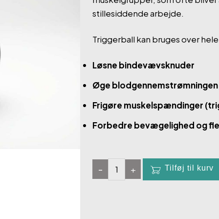
stillesiddende arbejde.
Triggerball kan bruges over hel
Løsne bindevævsknuder
Øge blodgennemstrømningen
Frigøre muskelspændinger (tr
Forbedre bevægelighed og flek
-
+
Tilføj til kurv
Trigger
ball
-
Body