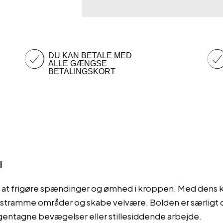
SDS
antal
DU KAN BETALE MED
ALLE GÆNGSE
BETALINGSKORT
l
til at frigøre spændinger og ømhed i kroppen. Med dens
stramme områder og skabe velvære. Bolden er særligt des
entagne bevægelser eller stillesiddende arbejde.