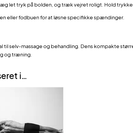
læg let tryk på bolden, og træk vejret roligt. Hold trykk
n eller fodbuen for at løsne specifikke spændinger.
al til selv-massage og behandling. Dens kompakte større
dag og træning.
eret i…