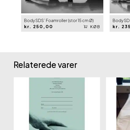
Body SDS´ Foamroller (stor 15 cm Ø)
Body SDS
kr.
250,00
kr.
23
KØB
Relaterede varer