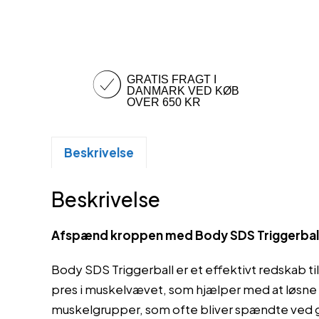
GRATIS FRAGT I
DANMARK VED KØB
OVER 650 KR
Beskrivelse
Beskrivelse
Afspænd kroppen med Body SDS Triggerbal
Body SDS Triggerball er et effektivt redskab 
pres i muskelvævet, som hjælper med at løsne 
muskelgrupper, som ofte bliver spændte ved g