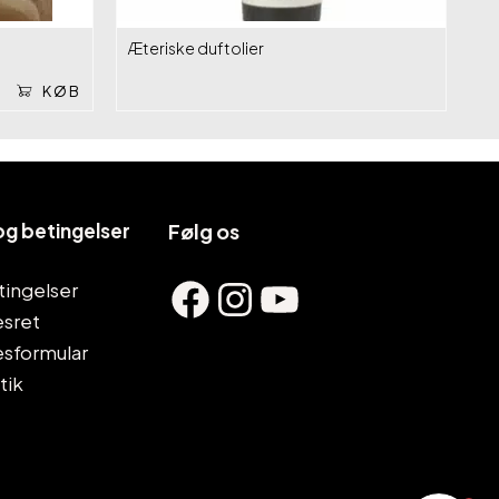
Æteriske duftolier
KØB
 og betingelser
Følg os
Facebook
Instagram
YouTube
ingelser
esret
esformular
tik