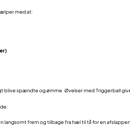
jælper med at:
er)
gt blive spændte og ømme. Øvelser med Triggerball giver
nde:
n langsomt frem og tilbage fra hæl til tå for en afslapp