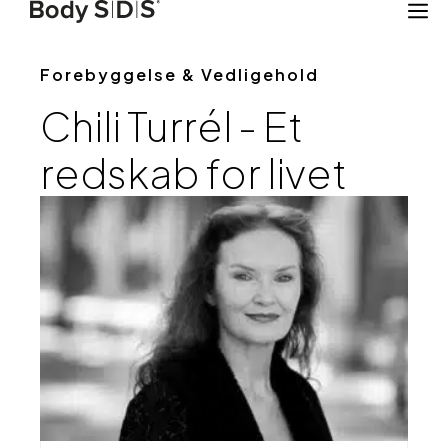
Hop
til
indhold
Forebyggelse & Vedligehold
Chili Turrél - Et
redskab for livet