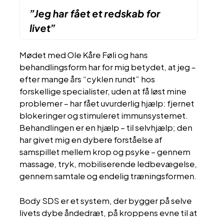
”Jeg har fået et redskab for
livet”
Mødet med Ole Kåre Føli og hans
behandlingsform har for mig betydet, at jeg –
efter mange års “cyklen rundt” hos
forskellige specialister, uden at få løst mine
problemer – har fået uvurderlig hjælp: fjernet
blokeringer og stimuleret immunsystemet.
Behandlingen er en hjælp – til selvhjælp; den
har givet mig en dybere forståelse af
samspillet mellem krop og psyke – gennem
massage, tryk, mobiliserende ledbevægelse,
gennem samtale og endelig træningsformen.
Body SDS er et system, der bygger på selve
livets dybe åndedræt, på kroppens evne til at