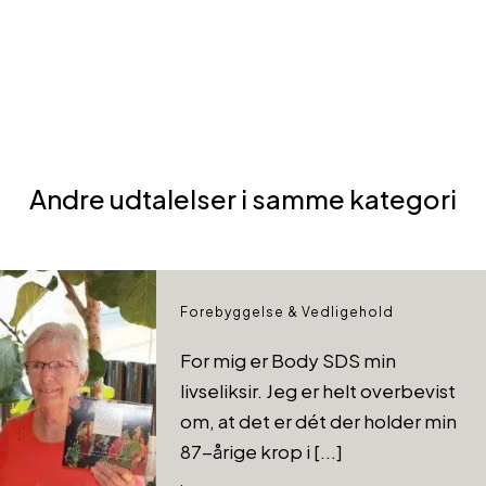
Forrige
Næste
Andre udtalelser i samme kategori
Forebyggelse & Vedligehold
For mig er Body SDS min
livseliksir. Jeg er helt overbevist
om, at det er dét der holder min
87-årige krop i [...]