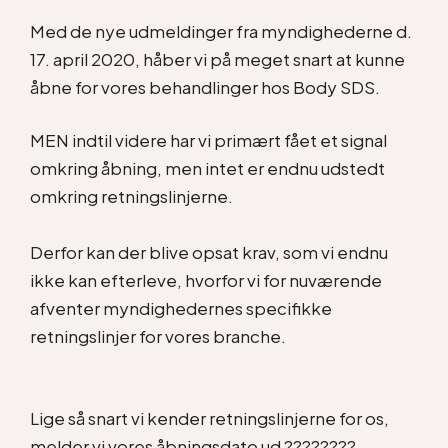
Med de nye udmeldinger fra myndighederne d.
17. april 2020, håber vi på meget snart at kunne
åbne for vores behandlinger hos Body SDS.
MEN indtil videre har vi primært fået et signal
omkring åbning, men intet er endnu udstedt
omkring retningslinjerne.⁠
Derfor kan der blive opsat krav, som vi endnu
ikke kan efterleve, hvorfor vi for nuværende
afventer myndighedernes specifikke
retningslinjer for vores branche.
Lige så snart vi kender retningslinjerne for os,
melder vi vores åbningsdato ud ????????⁠