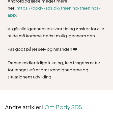
Android og læse meget mere
her:
https://body-sds.dk/traening/traenings-
app/
Vi går alle igennem en svær tid og ønsker for alle
at de må komme bedst mulig igennem den.
Pas godt på jer selv og hinanden ❤️
Denne midlertidige lukning, kan i sagens natur
forlænges efter omstændighederne og
situationens udvikling.
Andre artikler i
Om Body SDS