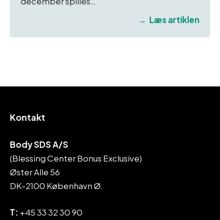
december spilles…
Læs artiklen
Kontakt
Body SDS A/S
(Blessing Center Bonus Exclusive)
Øster Alle 56
DK-2100 København Ø.
T:
+45 33 32 30 90