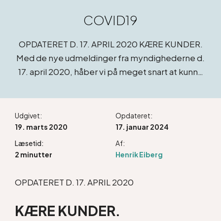
COVID19
OPDATERET D. 17. APRIL 2020 KÆRE KUNDER.
Med de nye udmeldinger fra myndighederne d.
17. april 2020, håber vi på meget snart at kunne
åbne for vores behandlinger hos Body SDS.
MEN indtil videre har vi primært fået et signal
omkring åbning, men intet er endnu udstedt
Udgivet:
Opdateret:
omkring retningslinjerne.⁠⁠Derfor kan der blive
19. marts 2020
17. januar 2024
opsat krav, som ...
Læs Mere
Læsetid:
Af:
2 minutter
Henrik Eiberg
OPDATERET D. 17. APRIL 2020
KÆRE KUNDER.